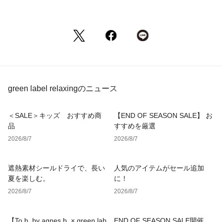
green label relaxingのニュース
＜SALE＞キッズ おすすめ商
【END OF SEASON SALE】 お
品
すすめを厳選
2026/8/7
2026/8/7
遮熱素材シールドライで、長い
人気のアイテムがセール追加
夏を楽しむ。
に！
2026/8/7
2026/8/7
【To b. by agnes b. × green lab
END OF SEASON SALE開催