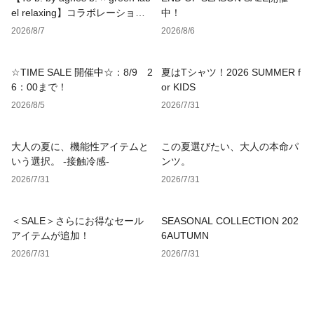
el relaxing】コラボレーション
中！
アイテム
2026/8/7
2026/8/6
☆TIME SALE 開催中☆：8/9 2
夏はTシャツ！2026 SUMMER f
6：00まで！
or KIDS
2026/8/5
2026/7/31
大人の夏に、機能性アイテムと
この夏選びたい、大人の本命パ
いう選択。 -接触冷感-
ンツ。
2026/7/31
2026/7/31
＜SALE＞さらにお得なセール
SEASONAL COLLECTION 202
アイテムが追加！
6AUTUMN
2026/7/31
2026/7/31