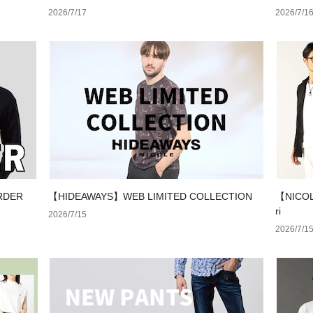
2026/7/17
2026/7/1
RDER
【HIDEAWAYS】WEB LIMITED COLLECTION
【NICOL
ri
2026/7/15
2026/7/1