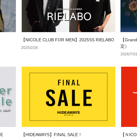
【NICOLE CLUB FOR MEN】2025SS RIELABO
【Gra
定）
2025/2/26
2026/7/3
LE
【HIDEAWAYS】FINAL SALE！
【ＮICO