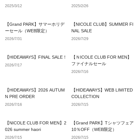
2025/3/12
2025/2/26
【Grand PARK】サマーホリデ
【NICOLE CLUB】SUMMER FI
ーセール（WEB限定）
NAL SALE
2026/7/31
2026/7/29
【HIDEAWAYS】FINAL SALE！
【ＮICOLE CLUB FOR MEN】
ファイナルセール
2026/7/17
2026/7/16
【HIDEAWAYS】2026 AUTUM
【HIDEAWAYS】WEB LIMITED
N PRE ORDER
COLLECTION
2026/7/16
2026/7/15
【NICOLE CLUB FOR MEN】2
【Grand PARK】Tシャツフェア
026 summer haori
10％OFF（WEB限定）
2026/7/15
2026/7/15