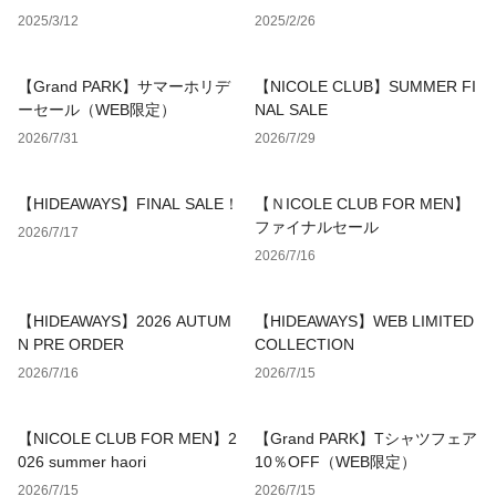
2025/3/12
2025/2/26
【Grand PARK】サマーホリデ
【NICOLE CLUB】SUMMER FI
ーセール（WEB限定）
NAL SALE
2026/7/31
2026/7/29
【HIDEAWAYS】FINAL SALE！
【ＮICOLE CLUB FOR MEN】
ファイナルセール
2026/7/17
2026/7/16
【HIDEAWAYS】2026 AUTUM
【HIDEAWAYS】WEB LIMITED
N PRE ORDER
COLLECTION
2026/7/16
2026/7/15
【NICOLE CLUB FOR MEN】2
【Grand PARK】Tシャツフェア
026 summer haori
10％OFF（WEB限定）
2026/7/15
2026/7/15