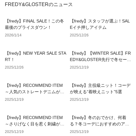
FREDY&GLOSTERのニュース
【fredy】FINAL SALE！この冬
【fredy】スタッフが選ぶ！SAL
最後のプライスダウン！
Eイチ押しアイテム
2026/1/14
2025/12/26
【fredy】NEW YEAR SALE STA
【fredy】【WINTER SALE】FR
RT！
EDY&GLOSTER先行で冬セール
がいよいよスタート!!
2025/12/26
2025/12/19
【fredy】RECOMMEND ITEM
【fredy】主役級ニット！コーデ
～人気のストレートデニムがサ
が映える“着映えニット”5選
イズとカラー展開をアップデー
2025/12/19
2025/12/19
トして再登場～
【fredy】RECOMMEND ITEM
【fredy】冬のおでかけ、何着
～さりげなく目を惹く刺繍がポ
る？冬コーデにおすすめのアイ
イントのメッセージニットカー
テムをPICKUP！
2025/12/19
2025/12/19