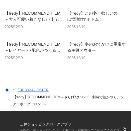
ディガン～
【fredy】RECOMMEND ITEM
【fredy】この冬、欲しいの
～大人可愛い着こなしが叶うハ
は“即戦力”ボトム！
ンド刺繡ハートZIPカーディガ
2025/12/19
2025/12/19
ン～
【fredy】RECOMMEND ITEM
【fredy】冬のおでかけに重宝す
～レイヤード×配色がつくる立
る主役アウター
体感。 さっと着るだけでこなれ
2025/12/19
2025/12/19
るシアーリブロンT～
FREDY&GLOSTER
【fredy】RECOMMEND ITEM～さりげないハート刺繍で差がつく、シ
アーボーダーロンT～
三井ショッピングパークアプリ
全国の三井ショッピングパークポイント対象施設でご利用できるアプ