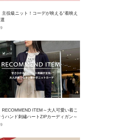
dy】主役級ニット！コーデが映える“着映え
5選
19
y】RECOMMEND ITEM～大人可愛い着こ
うハンド刺繡ハートZIPカーディガン～
19