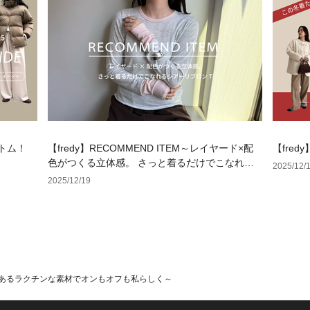
ボトム！
【fredy】RECOMMEND ITEM～レイヤード×配
【fre
色がつくる立体感。 さっと着るだけでこなれる
2025/12/
シアーリブロンT～
2025/12/19
感のあるラクチンな素材でオンもオフも私らしく～