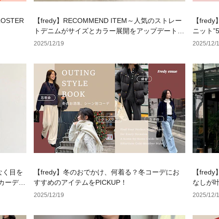
LOSTER
【fredy】RECOMMEND ITEM～人気のストレー
【fre
トデニムがサイズとカラー展開をアップデートし
ニット”
て再登場～
2025/12/19
2025/12/
げなく目を
【fredy】冬のおでかけ、何着る？冬コーデにお
【fred
カーディ
すすめのアイテムをPICKUP！
なしが叶
2025/12/19
2025/12/