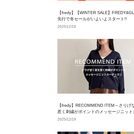
【fredy】【WINTER SALE】FREDY&G
先行で冬セールがいよいよスタート!!
2025/12/19
【fredy】RECOMMEND ITEM～さり
惹く刺繍がポイントのメッセージニット
ガン～
2025/12/19