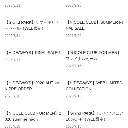
2025/3/12
2025/2/26
【Grand PARK】サマーホリデ
【NICOLE CLUB】SUMMER FI
ーセール（WEB限定）
NAL SALE
2026/7/31
2026/7/29
【HIDEAWAYS】FINAL SALE！
【ＮICOLE CLUB FOR MEN】
ファイナルセール
2026/7/17
2026/7/16
【HIDEAWAYS】2026 AUTUM
【HIDEAWAYS】WEB LIMITED
N PRE ORDER
COLLECTION
2026/7/16
2026/7/15
【NICOLE CLUB FOR MEN】2
【Grand PARK】Tシャツフェア
026 summer haori
10％OFF（WEB限定）
2026/7/15
2026/7/15