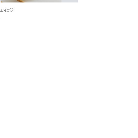
祝いに♡
8