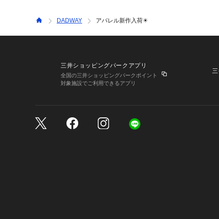
DADWAY
アパレル新作入荷☀
三井ショッピングパークアプリ
三
全国の三井ショッピングパークポイント
対象施設でご利用できるアプリ
三井不動産が展開する商
サイトのご利用上の注