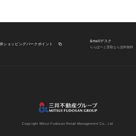
&mallデスク
井ショッピングパークポイント
ららぽーと受取なら送料無料
業施設一覧
三井不動産が展開する商業施設への出店をご検討の方へ
意
個人情報保護方針
個人情報の取り扱いについて
利用者情
Copyright Mitsui Fudosan Retail Management Co., Ltd.