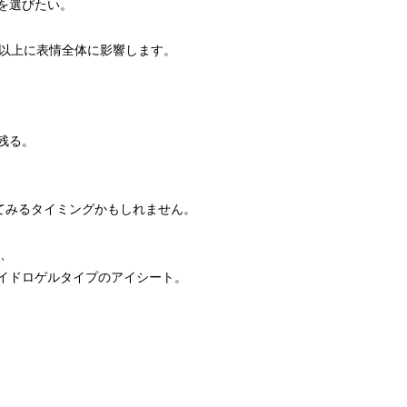
選びたい。

以上に表情全体に影響します。

る。

てみるタイミングかもしれません。

、

イドロゲルタイプのアイシート。
