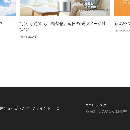
？
”おうち時間”も油断禁物。毎日の“光ダメージ対
新UVケ
策”に
2026/6/2
2026/6/23
&mallデスク
井ショッピングパークポイント
ららぽーと受取なら送料無料