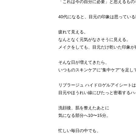
「これは今の自分に必要」と思えるものを
40代になると、目元の印象は思っている
疲れて見える。

なんとなく元気がなさそうに見える。

メイクをしても、目元だけ乾いた印象が残
そんな日が増えてきたら、

いつものスキンケアに“集中ケア”を足し
リブラージュ ハイドロゲルアイシートは
目元やほうれい線にぴたっと密着するハ
洗顔後、肌を整えたあとに

気になる部分へ10〜15分。

忙しい毎日の中でも、
