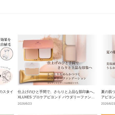
のスタイ
仕上げのひと手間で、さらりと上品な肌印象へ。
夏の肌づ
XLUXES プロケアビヨンド パウダリーファンデ
アビヨン
ーション
2026/6/23
2026/6/2