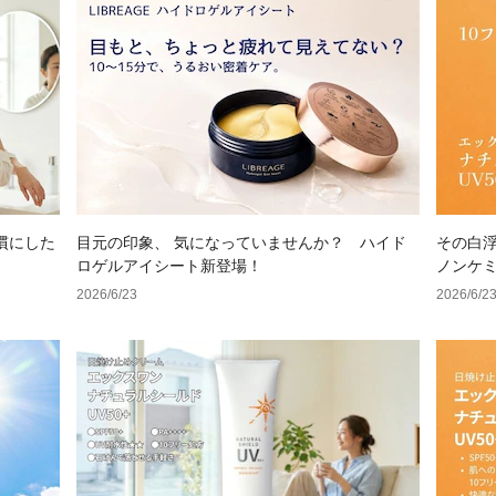
慣にした
目元の印象、 気になっていませんか？ ハイド
その白浮
ロゲルアイシート新登場！
ノンケ
V
2026/6/23
2026/6/2