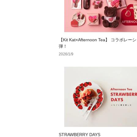
【Kit Kat×Afternoon Tea】 コラボレ
弾！
2026/1/9
STRAWBERRY DAYS