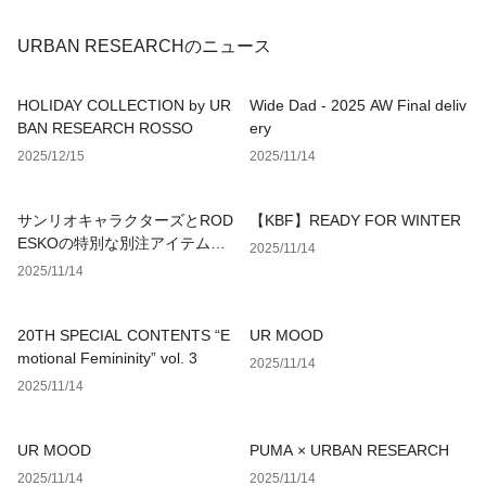
URBAN RESEARCHのニュース
HOLIDAY COLLECTION by UR
Wide Dad - 2025 AW Final deliv
BAN RESEARCH ROSSO
ery
2025/12/15
2025/11/14
サンリオキャラクターズとROD
【KBF】READY FOR WINTER
ESKOの特別な別注アイテムが
2025/11/14
登場
2025/11/14
20TH SPECIAL CONTENTS “E
UR MOOD
motional Femininity” vol. 3
2025/11/14
2025/11/14
UR MOOD
PUMA × URBAN RESEARCH
2025/11/14
2025/11/14