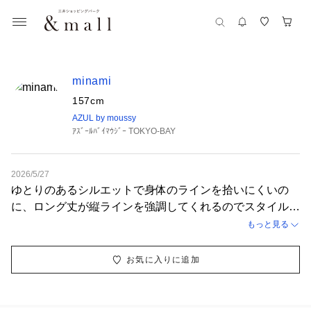
minami
157cm
AZUL by moussy
ｱｽﾞｰﾙﾊﾞｲﾏｳｼﾞｰ TOKYO-BAY
2026/5/27
ゆとりのあるシルエットで身体のラインを拾いにくいの
に、ロング丈が縦ラインを強調してくれるのでスタイルア
ップ効果も抜群です！甘撚りデニム素材なのでとても軽
もっと見る
く、柔らかい着心地でこれからの季節にもおすすめです⭐︎
お気に入りに追加