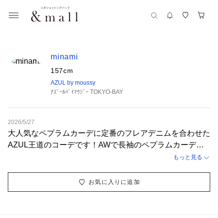
minami
157cm
AZUL by moussy
ｱｽﾞｰﾙﾊﾞｲﾏｳｼﾞｰ TOKYO-BAY
2026/5/27
大人気なペプラムカーデに定番のフレアデニムを合わせた
AZUL王道のコーデです！AWで長袖のペプラムカーデも
出ていましたが、SSも5分袖で発売してます！シンプルな
もっと見る
がらもメリハリのあるデザインで、スタイルアップが叶う
1枚です⭐︎
お気に入りに追加