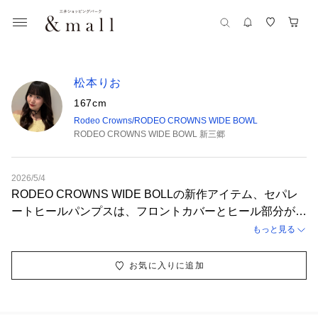
松本りお
167cm
Rodeo Crowns/RODEO CROWNS WIDE BOWL
RODEO CROWNS WIDE BOWL 新三郷
2026/5/4
RODEO CROWNS WIDE BOLLの新作アイテム、セパレ
ートヒールパンプスは、フロントカバーとヒール部分がセ
パレートになったデザインが特徴です！ 中央のギャザー
もっと見る
ゴムが足に優しくフィットし、クッション性の高いヒール
が快適な履き心地を実現🩵 足元を美しく引き立てるこの
お気に入りに追加
パンプスは、春夏のレイヤードスタイルやおすすめコーデ
にぴったりです🎶 トレンドのワイドデニムやデニムコー
デに合わせやすく、夏の高身長コーデにも映える一足です