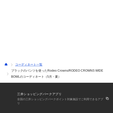
☘️ RODEOのブランドらしい洗練されたデザインと機能性
を兼ね備え、春の新作や夏のコーディネートにアクセント
を加えます！ ヴィンテージライクな風合いやディテール
の工夫が、他とは一線を画すスタイルを演出‼️ 快適さとお
しゃれを両立させたこのパンプスは、春から夏まで幅広い
シーンで活躍し、あなたのコーディネートを格上げしま
す！ 夏の新作アイテムとしてもおすすめで、トレンド感
を求める方に最適です🤍
コーディネート一覧
ブラックのパンツを使ったRodeo Crowns/RODEO CROWNS WIDE
BOWLのコーディネート（5月・夏）
三井ショッピングパークアプリ
全国の三井ショッピングパークポイント対象施設でご利用できるアプ
リ