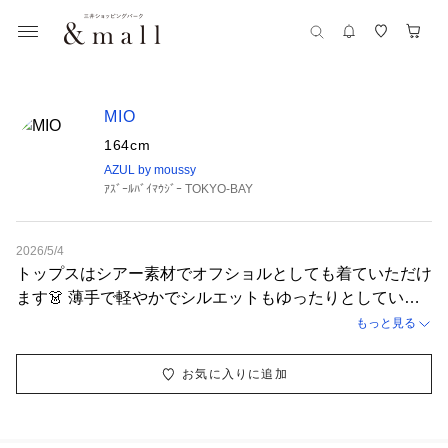
MIO
164cm
AZUL by moussy
ｱｽﾞｰﾙﾊﾞｲﾏｳｼﾞｰ TOKYO-BAY
2026/5/4
トップスはシアー素材でオフショルとしても着ていただけ
ます👗 薄手で軽やかでシルエットもゆったりとしている
のでリラックス感があります◎ レイヤードして着るのが
もっと見る
オススメです💞
お気に入りに追加