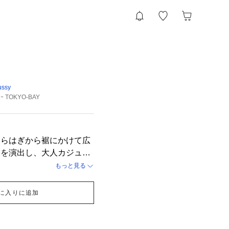
ussy
ｼﾞｰ TOKYO-BAY
くらはぎから裾にかけて広
果を演出し、大人カジュア
 シンプルながらも洗練さ
もっと見る
napやazul DENIMのブ
立てます。 合わせやすい
に入りに追加
インアップし、コーデの幅
タンクトップはドライタッ
ネックのアクセントがポイ