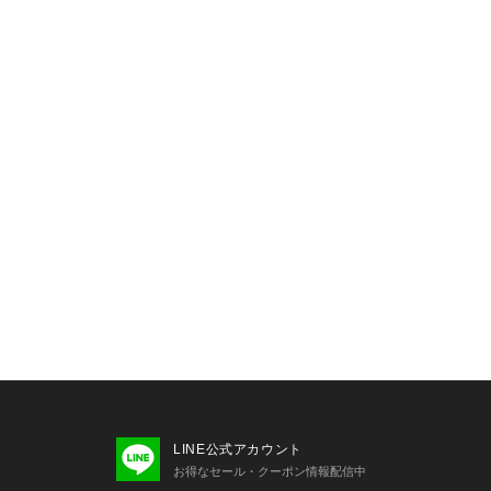
タイルに変化をもたらし、
げします。 アソートロゴ
ッジソールサンダルといっ
トータルコーディネートを
ェーブにフィットするシル
い勝手の良い素材選びが魅
LINE公式アカウント
お得なセール・クーポン情報配信中