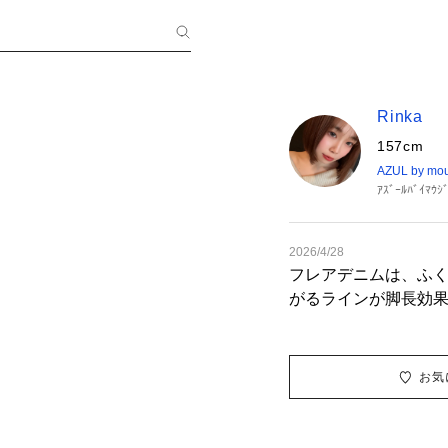
Rinka
157cm
AZUL by mo
ｱｽﾞｰﾙﾊﾞｲﾏｳ
2026/4/28
フレアデニムは、ふ
がるラインが脚長効
ルコーデに最適です。
れたデザインで、azul s
ランドイメージを引き
お気
春カラーも豊富にラ
を広げます。 また、
チの素材とツイスト