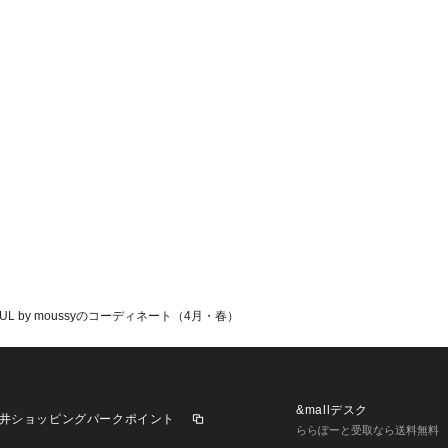
ント。 レイヤードス
日常の着こなしを格上
トートバッグやウェ
たアイテムも揃い、
楽しめます。 骨格ウ
エットと、丈夫で使
力。
 by moussyのコーディネート（4月・春）
&mallデスク
井ショッピングパークポイント
ららぽーと受取なら送料無料