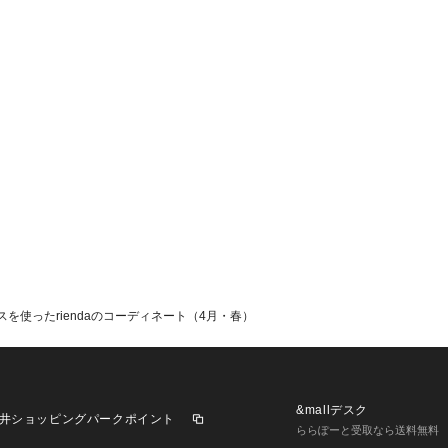
を使ったriendaのコーディネート（4月・春）
&mallデスク
井ショッピングパークポイント
ららぽーと受取なら送料無料