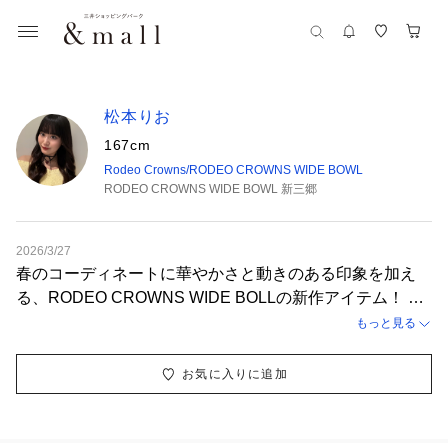
松本りお
167cm
Rodeo Crowns/RODEO CROWNS WIDE BOWL
RODEO CROWNS WIDE BOWL 新三郷
2026/3/27
春のコーディネートに華やかさと動きのある印象を加え
る、RODEO CROWNS WIDE BOLLの新作アイテム！ ラ
ンダムティアードスカートは、ふわりと揺れるシルエット
もっと見る
と裾のランダムヘムが軽やかさを演出☘️ 高身長コーデに
も映える長め丈で、春の陽気にぴったりの軽やかさを実現
お気に入りに追加
します！ さらに、(MIND.A.DAY)コラボのキャットTシャ
ツやニットフーディーは、インパクトのあるデザインとゆ
るやかなシルエットで、カジュアルながらも個性を引き立