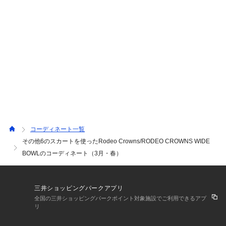
てるアイテム🐈‍⬛ ヴィンテージライクバッグは、フェイ
クレザーの質感とフロントのベルトデザインでコーデのア
クセントに最適‼️ 春物コーデを格上げし、コラボアイテム
や迷彩柄など、多彩なスタイルを楽しめるラインナップで
す💙
コーディネート一覧
その他6のスカートを使ったRodeo Crowns/RODEO CROWNS WIDE
BOWLのコーディネート（3月・春）
三井ショッピングパークアプリ
全国の三井ショッピングパークポイント対象施設でご利用できるアプ
リ