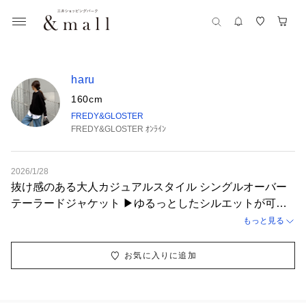
haru
160cm
FREDY&GLOSTER
FREDY&GLOSTER ｵﾝﾗｲﾝ
2026/1/28
抜け感のある大人カジュアルスタイル シングルオーバー
テーラードジャケット ▶︎ゆるっとしたシルエットが可愛い
シングルテーラードジャケット 厚手すぎず軽やかな着心
もっと見る
地です◎ フロントのボタンデザインがお気に入り✨ ベー
シックストレートデニム ▶︎大人気デニムパンツがリバイバ
お気に入りに追加
ルで 登場しました！ 360度どこから見てもきれいに見え
る シルエットとサイズ感◎ ヒップラインがきれいに見え
て 脚長効果も抜群です✨