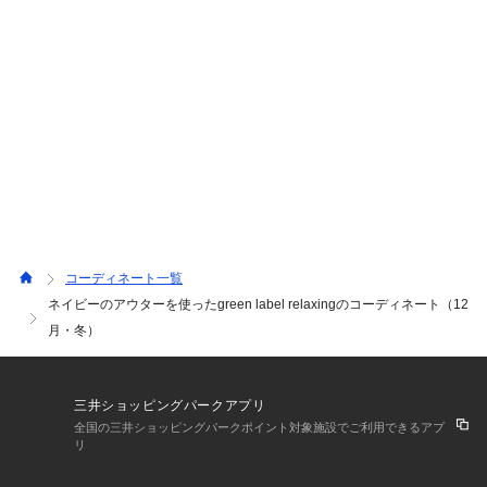
心よりお待ちしております。 【♡フォロー】していただ
くと、「マイページ」の「マイページメニュー」から簡単
にスタイリングとボイスを見返せます。 お気に入り/フォ
ロー♡登録を宜しくお願いいたします。 instagramにも掲
載させて頂いております。 プロフィール写真下のinstagra
mのマークからご覧下さいませ。
コーディネート一覧
ネイビーのアウターを使ったgreen label relaxingのコーディネート（12
月・冬）
三井ショッピングパークアプリ
全国の三井ショッピングパークポイント対象施設でご利用できるアプ
リ