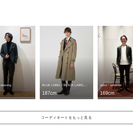
てくれます❤️ 皆様のご利用ご来店を心よりお待
ちしております。 【♡フォロー】してい
と、「マイペー
から簡単にスタ
す。 お気に入り/フォロー♡登録を宜しくお願い
いたします。
nano・universe
BLUE LABEL / BLACK LABEL
 relaxing
CRESTBRIDGE
169cm
187cm
コーディネートをもっと見る