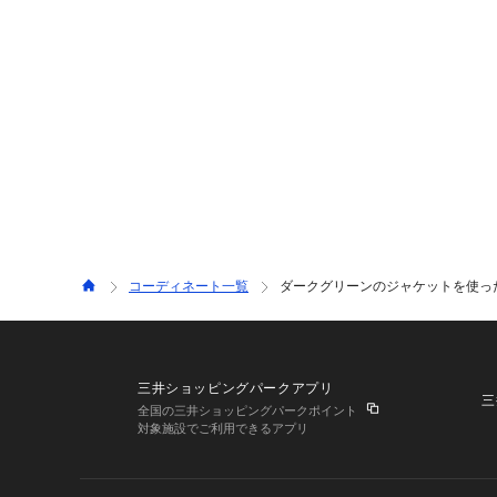
コーディネート一覧
ダークグリーンのジャケットを使ったgree
三井ショッピングパークアプリ
三
全国の三井ショッピングパークポイント
対象施設でご利用できるアプリ