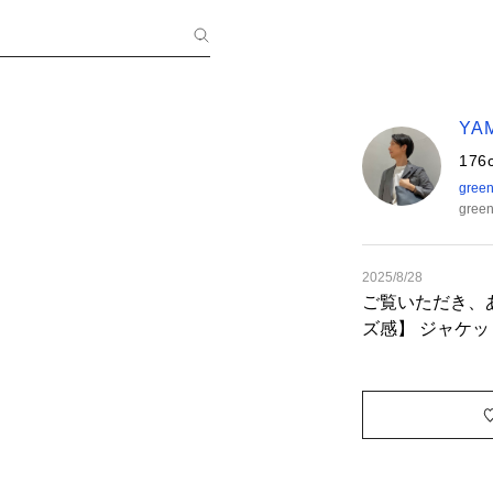
YA
176
green
green
2025/8/28
ご覧いただき、あ
ズ感】 ジャケッ
ニットポロシャツ
ンツ: Mサイズでジャ
ートポイント】
ットアップを使
ネートです。 
用でも良い塩梅