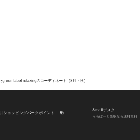
n label relaxingのコーディネート（8月・秋）
&mallデスク
井ショッピングパークポイント
ららぽーと受取なら送料無料