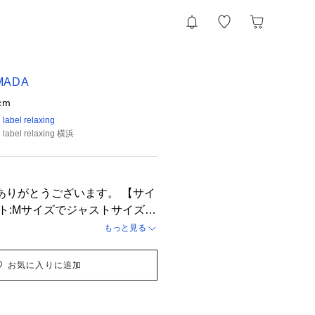
MADA
cm
 label relaxing
 label relaxing 横浜
りがとうございます。 【サイ
ト:Mサイズでジャストサイズ
: Sサイズでジャストサイズ パ
もっと見る
ストサイズ 【コーディネ
 上品なグリーンカラー生地のセ
お気に入りに追加
用した上品カジュアルコーディ
グリーンカラーはセットアップ着
で上品カジュアルな印象になっ