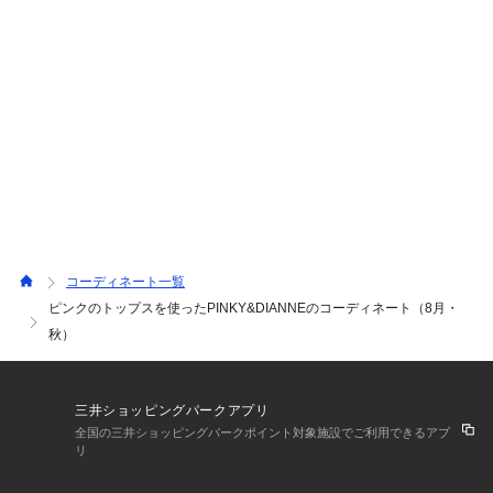
リと見えるフレアスカート。速乾性がありシワになりにく
く丈夫な生地です。ご自宅で手洗い可能◎オンオフ着用で
きる万能な1枚✨
コーディネート一覧
ピンクのトップスを使ったPINKY&DIANNEのコーディネート（8月・
秋）
三井ショッピングパークアプリ
全国の三井ショッピングパークポイント対象施設でご利用できるアプ
リ