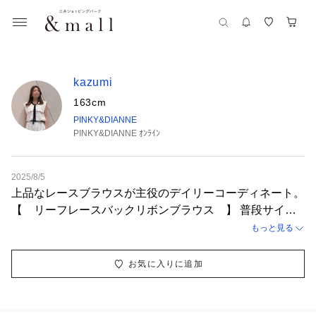
kazumi
163cm
PINKY&DIANNE
PINKY&DIANNE ｵﾝﾗｲﾝ
2025/8/5
上品なレースブラウスが主役のデイリーコーディネート。
【 リーフレースバックリボンブラウス 】 普段サイズ:
38 / 着用サイズ: 38 バックリボンが取り外し可能で、2WA
もっと見る
Yの着方が楽しめるレースブラウス。スタンドカラーです
が、胸元に透け感があるので詰まった印象に見えない大人
お気に入りに追加
フェミニンな一枚。 【 ステップへムラップスカー
ト 】 普段サイズ: 38 / 着用サイズ: 38 裾に向かって広が
ったAラインシルエットが、身体のラインを拾わずスッキ