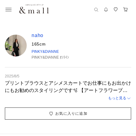
naho
165cm
PINKY&DIANNE
PINKY&DIANNE ｵﾝﾗｲﾝ
2025/8/5
プリントブラウスとアシメスカートでお仕事にもお出かけ
にもお勧めのスタイリングです🫧 【アートフラワープリ
ントブラウス】 普段サイズ：38 / 着用サイズ：38 大胆
もっと見る
で大きなフラワープリントが目を惹くブラウス🌸 ライン
のように描かれシャープな印象ながら華やかさもあり、サ
お気に入りに追加
テンのような光沢が上品でお顔写りを明るく見せてくれま
す。 女性らしさとクールな印象を併せ持つ、PINKY&DIA
NNEらしいアイテムです✨ 【ステップヘムラップスカー