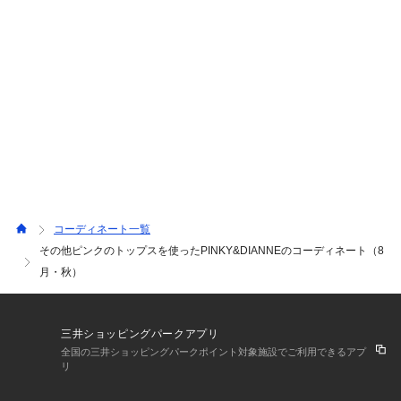
ト】 普段サイズ：36 / 着用サイズ：36 ハイウエストで
お洒落でスタイルアップも叶うデザイン性の高いラップス
カート🫧 前後左右アシンメトリーなカッティングで、や
や台形のシルエットがウエストの細さを際だてる女性らし
いデザインです！ オンオフ兼用で着られる大人カジュア
ルなスカートです♪
コーディネート一覧
その他ピンクのトップスを使ったPINKY&DIANNEのコーディネート（8
月・秋）
三井ショッピングパークアプリ
全国の三井ショッピングパークポイント対象施設でご利用できるアプ
リ