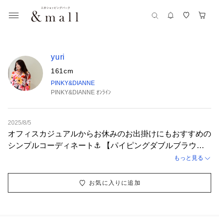
yuri
161cm
PINKY&DIANNE
PINKY&DIANNE ｵﾝﾗｲﾝ
2025/8/5
オフィスカジュアルからお休みのお出掛けにもおすすめの
シンプルコーディネート⚓️ 【パイピングダブルブラウ
ス】 普段サイズ：38 / 着用サイズ：38 パイピングとボタ
もっと見る
ンデザインがアクセサリー無しでも華やかな気分の上がる
ブラウス★ボトムがどんな形も合わせやすく汎用性のある
お気に入りに追加
アイテムです♪ ホワイトが真っ白で無くエクリュぎみなの
でイエべさんにも 着やすいです◎ 【ステップヘムラップ
スカート】 普段サイズ：38 / 着用サイズ：38 お洗濯可能