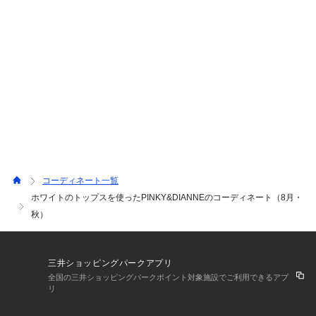
で夏場も着やすい素材です🌻アシンメトリーデザインで全
方向表情の変わるおしゃれ感が出ます♪
コーディネート一覧
ホワイトのトップスを使ったPINKY&DIANNEのコーディネート（8月・
秋）
三井ショッピングパークアプリ
全国の三井ショッピングパークポイント対象施設でご利用できるアプ
リ