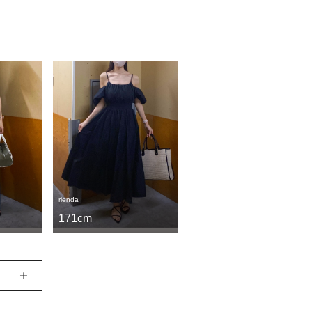
rienda
171cm