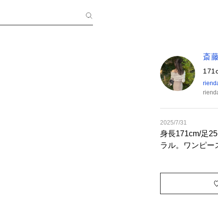
斎
171
riend
rien
2025/7/31
身長171cm/足2
ラル。ワンピー
わず着やすいお
が付属でついて
す！丈は私の身
サイズくらいで