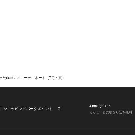
たriendaのコーディネート（7月・夏）
&mallデスク
井ショッピングパークポイント
ららぽーと受取なら送料無料