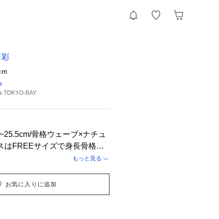
藤彩
cm
a
da TOKYO-BAY
5~25.5cm/骨格ウェーブ×ナチュ
スはFREEサイズで身長骨格問
作りです🌼カップ付きインナー
もっと見る
るのでサラッと着ていただけま
長でも、普通のワンピースのM
お気に入りに追加
した✨