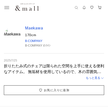
Maekawa
170cm
B-COMPANY
B-COMPANY ｵﾝﾗｲﾝ
2025/7/25
折りたたみ式のチェアは限られた空間を上手に使える便利
なアイテム。 無垢材を使用しているので、木の雰囲気を
味わうことのできます。 足の先にかけて細くなっていく
もっと見る
スタイリッシュなデザインは、お部屋をたちまちカフェの
ような素敵な空間に演出してくれます。
お気に入りに追加