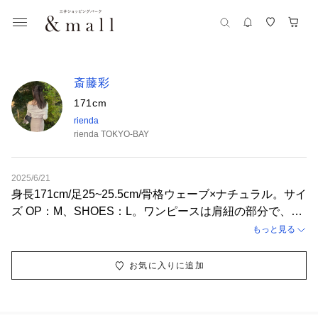
斎藤彩
171cm
rienda
rienda TOKYO-BAY
2025/6/21
身長171cm/足25~25.5cm/骨格ウェーブ×ナチュラル。サイ
ズ OP：M、SHOES：L。ワンピースは肩紐の部分で、胸
元のあき具合が調節できます⭕️お好みの雰囲気で合わせ
もっと見る
ていただきやすく、サンダルを合わせると一気に夏らしさ
が出て涼し気なコーデになります🍃Mだと少しゆとりがあ
お気に入りに追加
りますが、ウエストのシャーリング部分はキュッと引き締
まるのでメリハリがありスタイルアップが叶います！サン
ダルはフィット感がありLであれば履けました👡バッグは