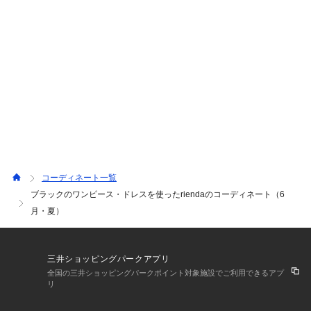
大容量で肩に掛けて持つこともできます◎
コーディネート一覧
ブラックのワンピース・ドレスを使ったriendaのコーディネート（6
月・夏）
三井ショッピングパークアプリ
全国の三井ショッピングパークポイント対象施設でご利用できるアプ
リ