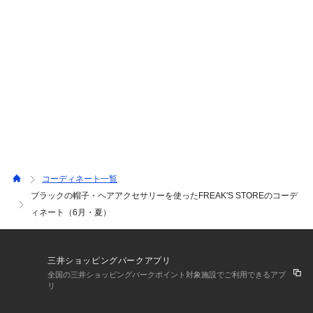
コーディネート一覧
ブラックの帽子・ヘアアクセサリーを使ったFREAK'S STOREのコーデ
ィネート（6月・夏）
三井ショッピングパークアプリ
全国の三井ショッピングパークポイント対象施設でご利用できるアプ
リ