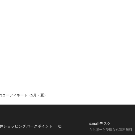
aのコーディネート（5月・夏）
&mallデスク
井ショッピングパークポイント
ららぽーと受取なら送料無料