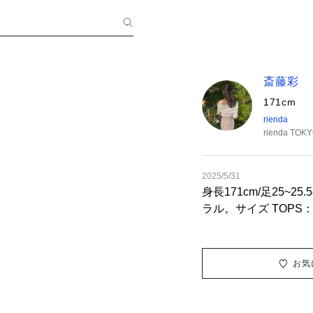
斎藤彩
171cm
rienda
rienda TOK
2025/5/31
身長171cm/足25~2
ラル。サイズ TOPS：
プスはSとMで丈違い
ずに着ていただけま
はSだと広がりすぎず
お気
す！足の細見え効果も
たブラウンの場合、
に合わせていただくの