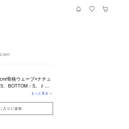
YO-BAY
5.5cm/骨格ウェーブ×ナチュ
S、BOTTOM：S。トッ
のお作りで、Sだとインせ
もっと見る
す。ハイウエストのボトム
スッキリと着やすいで
に入りに追加
😭✨トップスが落ち着い
ボトムはホワイトで爽やか
がオススメです🤍