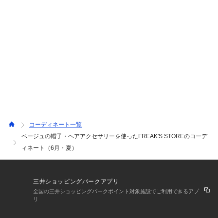
コーディネート一覧
ベージュの帽子・ヘアアクセサリーを使ったFREAK'S STOREのコーデ
ィネート（6月・夏）
三井ショッピングパークアプリ
全国の三井ショッピングパークポイント対象施設でご利用できるアプ
リ