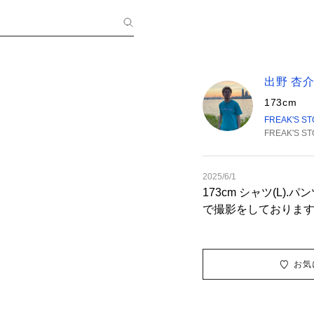
出野 杏
173cm
FREAK'S S
FREAK'S S
2025/6/1
173cm シャツ(L).パンツ(L) ※安全
で撮影をしております。 ※掲載画像の商
味は、屋外や屋内の
と色味が異なる場合
お気