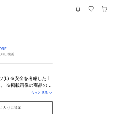
介
TORE
TORE 横浜
を考慮した上
品の色
光の照射や角度により実物
もっと見る
がございます。
に入りに追加