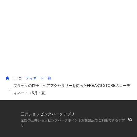
コーディネート一覧
ブラックの帽子・ヘアアクセサリーを使ったFREAK'S STOREのコーデ
ィネート（6月・夏）
三井ショッピングパークアプリ
全国の三井ショッピングパークポイント対象施設でご利用できるアプ
リ