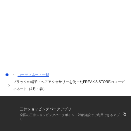
コーディネート一覧
ブラックの帽子・ヘアアクセサリーを使ったFREAK'S STOREのコーデ
ィネート（4月・春）
三井ショッピングパークアプリ
全国の三井ショッピングパークポイント対象施設でご利用できるアプ
リ