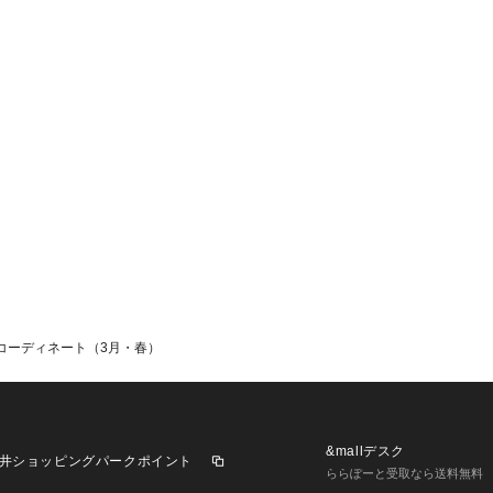
履けます🤝🏻 丈も
も安心です！
のコーディネート（3月・春）
&mallデスク
井ショッピングパークポイント
ららぽーと受取なら送料無料