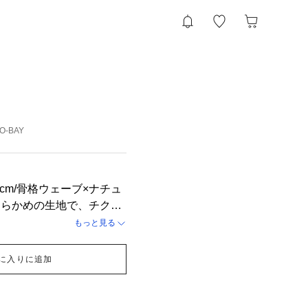
YO-BAY
5.5cm/骨格ウェーブ×ナチュ
わらかめの生地で、チクチ
おへそが見えるくらいの丈
もっと見る
ウエストのボトム合わせを
まで気にならないです⭕️
に入りに追加
トに手が入るくらいゆと
中部分がゴムになっていて
れ落ちる心配はなく綺麗に