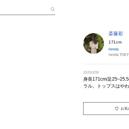
斎藤彩
171cm
rienda
rienda TOK
2025/3/30
身長171cm/足25~2
ラル。トップスはや
クせず着れました！
感だったので、ハイ
すると肌見せ感がそこ
お気
ボトムはMで、ウエス
りはありますが、背
伸縮性があるのでず