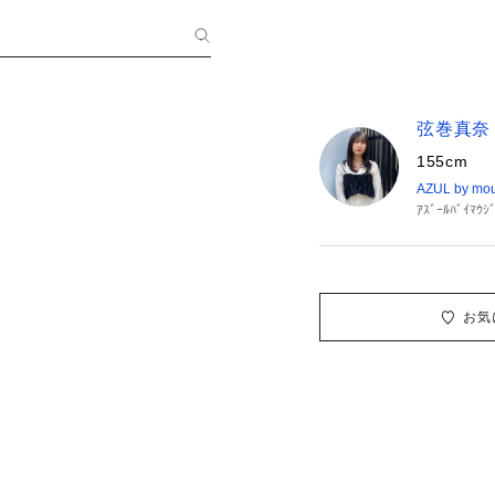
弦巻真奈
155cm
AZUL by mo
ｱｽﾞｰﾙﾊﾞｲﾏｳ
お気