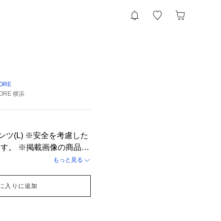
介
TORE
TORE 横浜
※安全を考慮した
像の商品の
の光の照射や角度により実
もっと見る
合がございます。
に入りに追加