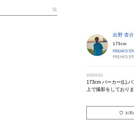
出野 杏
173cm
FREAK'S S
FREAK'S S
2025/2/15
173cm パーカー(L).パンツ(L) 
上で撮影をしております。 ※掲載画
色味は、屋外や屋内
物と色味が異なる場
お気