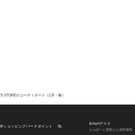
'S STOREのコーディネート（2月・春）
&mallデスク
井ショッピングパークポイント
ららぽーと受取なら送料無料