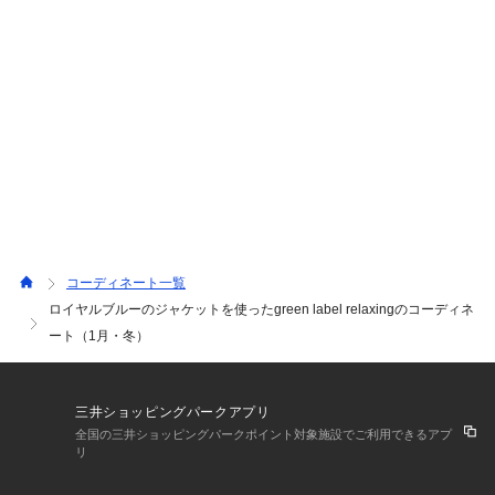
メニュー」から簡単にスタイリングとボイスを見返せま
す。 お気に入り/フォロー♡登録を宜しくお願いいたしま
す。
コーディネート一覧
ロイヤルブルーのジャケットを使ったgreen label relaxingのコーディネ
ート（1月・冬）
三井ショッピングパークアプリ
全国の三井ショッピングパークポイント対象施設でご利用できるアプ
リ