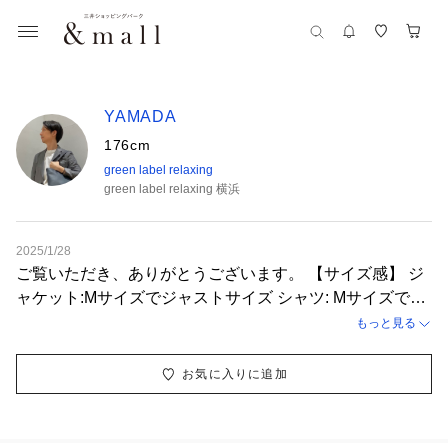
YAMADA
176cm
green label relaxing
green label relaxing 横浜
2025/1/28
ご覧いただき、ありがとうございます。 【サイズ感】 ジ
ャケット:Mサイズでジャストサイズ シャツ: Mサイズでジ
ャストサイズ パンツ: Mサイズでジャストサイズ 【コーデ
もっと見る
ィネートポイント】 爽やか春色セットアップを使用した
セレモニー/ビジネス兼用スタイルです。 ネクタイ👔はお
お気に入りに追加
子様とお揃いの色柄（品番:3833-699-0886）もご用意し
ております♪ ご利用ご来店をお待ちしております。 【♡フ
ォロー】していただくと、「マイページ」の「マイページ