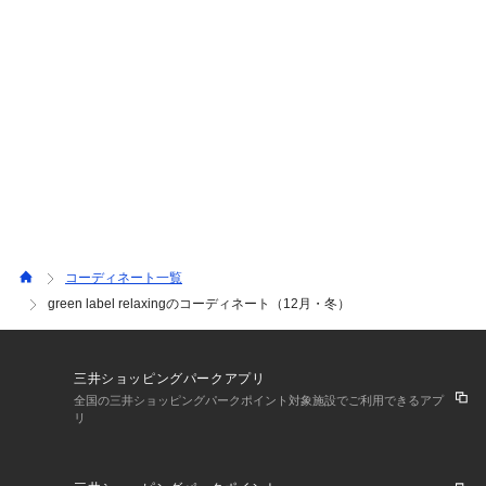
にスタイリングとボイスを見返せます。 お気に入り/フォ
ロー♡登録を宜しくお願いいたします。
コーディネート一覧
green label relaxingのコーディネート（12月・冬）
三井ショッピングパークアプリ
全国の三井ショッピングパークポイント対象施設でご利用できるアプ
リ