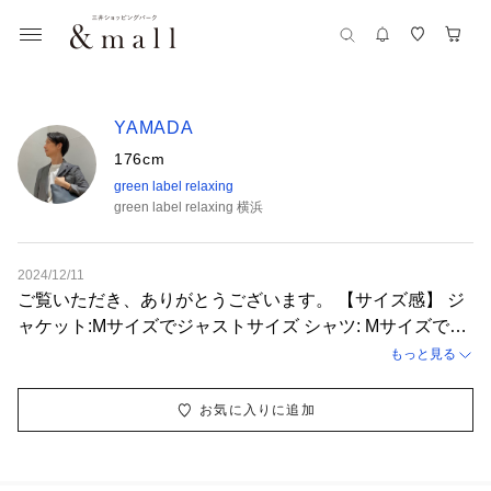
YAMADA
176cm
green label relaxing
green label relaxing 横浜
2024/12/11
ご覧いただき、ありがとうございます。 【サイズ感】 ジ
ャケット:Mサイズでジャストサイズ シャツ: Mサイズでジ
ャストサイズ パンツ: Mサイズでジャストサイズ 【コーデ
もっと見る
ィネートポイント】 パタゴニアの定番フリースベストを
綺麗目カジュアルにコーディネートしました。冬場は上か
お気に入りに追加
らジャケットやアウターを重ねても良いですね♪ ご利用ご
来店をお待ちしております。 【♡フォロー】していただ
くと、「マイページ」の「マイページメニュー」から簡単