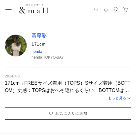
斎藤彩
171cm
rienda
rienda TOKYO-BAY
2024/7/30
171cm→FREEサイズ着用（TOPS）Sサイズ着用（BOTT
OM）丈感：TOPSはおへそ隠れるくらい、BOTTOMは太
ももがかなり見えるためゆとり欲しい方はMサイズをおす
もっと見る
すめします◎ ウエスト：ピッタリで写真のTOPSであれば
インはできますが、厚手のTOPSとなると全てインではな
お気に入りに追加
く前だけ少し入れ込んで着ていただくと綺麗かと思いま
す！