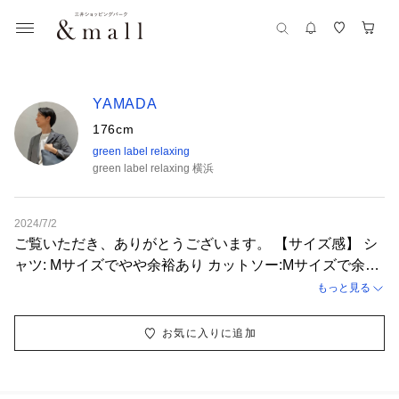
YAMADA
176cm
green label relaxing
green label relaxing 横浜
2024/7/2
ご覧いただき、ありがとうございます。 【サイズ感】 シ
ャツ: Mサイズでやや余裕あり カットソー:Mサイズで余裕
あり パンツ: Mサイズでやや余裕あり 【コーディネートポ
もっと見る
イント】 上品素材のリラックスシルエットシャツとパン
ツを合わせた、大人のカジュアルコーディネートです。全
お気に入りに追加
体的に淡いトーンの色合わせで少ない色数で纏めました。
ご利用ご来店をお待ちしております。 フォロー♡登録を
是非宜しくお願いいたします。