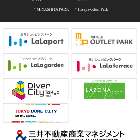
MIYASHITA PARK
Hisaya-odori Park