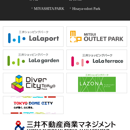
MIYASHITA PARK
Hisaya-odori Park