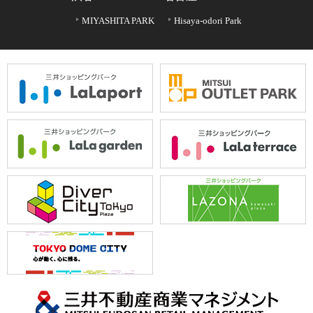
MIYASHITA PARK
Hisaya-odori Park