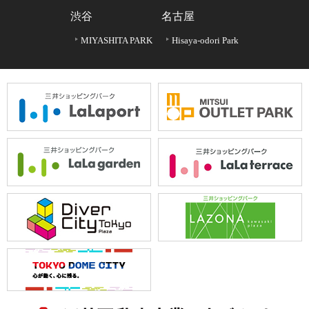
渋谷
名古屋
MIYASHITA PARK
Hisaya-odori Park