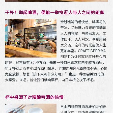
干杯！举起啤酒，便能一举拉近人与人之间的距离
滑过喉咙的畅快感、啤酒花的
苦味，品味魅力深邃的啤酒是
大人的特权。与亲密友人、工
作伙伴、恋人对饮，享受用餐
及交谈，这样的时光能使人生
更加丰富。CRAFT BEER MA
RKET 为让顾客能度过开心的
时光，经常备有 30 种啤酒。先来一杯自己喜欢的基本款啤酒后，
第 2 杯就点点看小型啤酒厂酿造、个性鲜明的啤酒也很不错。心情
完全放松，想着“接下来喝什么好呢？”也是一种品尝美酒时的一
大享受。来吧，就让我们敲响酒杯，向日本桥之夜干杯吧。
杯中盛满了对精酿啤酒的热情
日本的精酿啤酒现正如火如荼
地进化中。热情高涨的啤酒厂