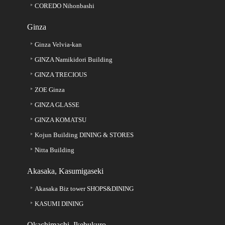
COREDO Nihonbashi
Ginza
Ginza Velvia-kan
GINZA Namikidori Building
GINZA TRECIOUS
ZOE Ginza
GINZA GLASSE
GINZA KOMATSU
Kojun Building DINING & STORES
Nitta Building
Akasaka, Kasumigaseki
Akasaka Biz tower
SHOPS&DINING
KASUMI DINING
Okachimachi, Ikebukuro