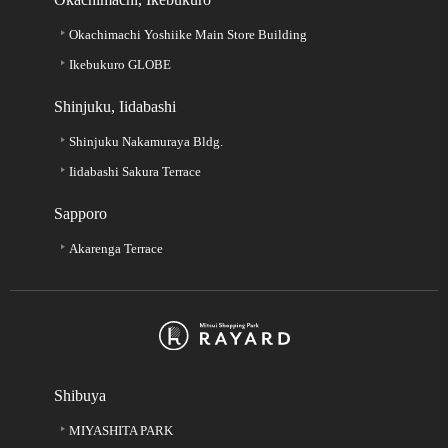
Okachimachi Yoshiike Main Store Building
Ikebukuro GLOBE
Shinjuku, Iidabashi
Shinjuku Nakamuraya Bldg.
Iidabashi Sakura Terrace
Sapporo
Akarenga Terrace
Shibuya
MIYASHITA PARK