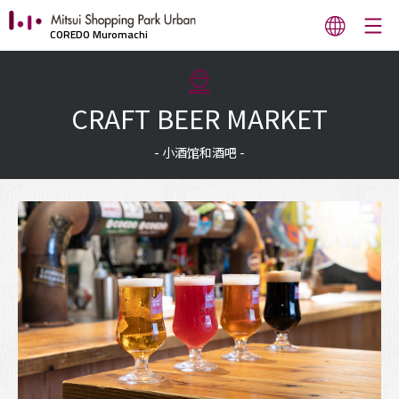
COREDO Muromachi
CRAFT BEER MARKET
- 小酒馆和酒吧 -