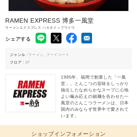
レストラン 11:00〜22:00
※ラストオーダーは店舗によって異なります。
RAMEN EXPRESS 博多一風堂
ラーメンエクスプレス ハカタイップウドウ
シェアする
ジャンル :
ラーメン, フードコート
フロア :
3F
1985年、福岡で創業した「一風
堂」。とんこつの旨味をしっかり
抽出したなめらかなスープに心地
よい噛み応えの細麺を合わせた一
風堂のとんこつラーメンは、日本
国内のみならず世界中で愛されて
います。
ショップインフォメーション