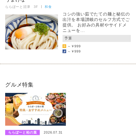
ららぽーと沼津 3F
和食
コシの強い茹でたての麺と秘伝の
出汁を本場讃岐のセルフ方式でご
提供。 お好みの具材やサイドメ
ニューを...
予算
～￥999
～￥999
グルメ特集
ららぽーと柏の葉
2026.07.31