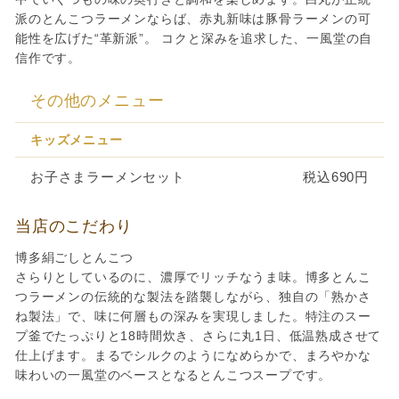
派のとんこつラーメンならば、赤丸新味は豚骨ラーメンの可
能性を広げた“革新派”。 コクと深みを追求した、一風堂の自
信作です。
その他のメニュー
キッズメニュー
お子さまラーメンセット
税込690円
当店のこだわり
博多絹ごしとんこつ
さらりとしているのに、濃厚でリッチなうま味。博多とんこ
つラーメンの伝統的な製法を踏襲しながら、独自の「熟かさ
ね製法」で、味に何層もの深みを実現しました。特注のスー
プ釜でたっぷりと18時間炊き、さらに丸1日、低温熟成させて
仕上げます。まるでシルクのようになめらかで、まろやかな
味わいの一風堂のベースとなるとんこつスープです。