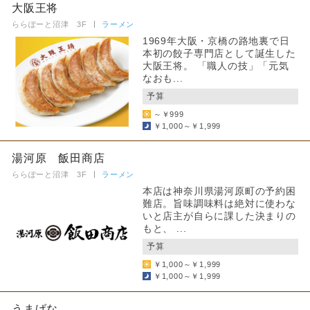
大阪王将
ららぽーと沼津 3F
ラーメン
1969年大阪・京橋の路地裏で日
本初の餃子専門店として誕生した
大阪王将。 「職人の技」「元気
なおも...
予算
～￥999
￥1,000～￥1,999
湯河原 飯田商店
ららぽーと沼津 3F
ラーメン
本店は神奈川県湯河原町の予約困
難店。旨味調味料は絶対に使わな
いと店主が自らに課した決まりの
もと、 ...
予算
￥1,000～￥1,999
￥1,000～￥1,999
うまげな