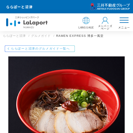
ららぽーと沼津
メンバーズ
LANGUAGE
メニュー
ページ
ららぽーと沼津
グルメガイド
RAMEN EXPRESS 博多一風堂
店舗情報
ららぽーと沼津のグルメガイド一覧へ
RAMEN EXPRESS 博多一風堂
055-943-5788
ららぽーと沼津
静岡県沼津市東椎路字東荒301番地3
https://mitsui-shopping-park.com/gourmet/lalaport/numazu/g00
37000000037024/
ららぽーと沼津
メールで送る
Facebookでシェア
LINEで送る
住所 ：
〒410-8541 静岡県沼津市東椎路字東荒301番地3
【飲食店 営業時間】
ショッピング 10:00〜21:00
サービス 10:00〜21:00
フードコート 10:00〜21:00