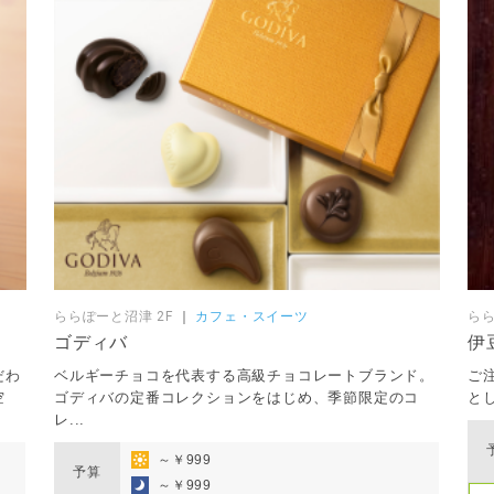
ららぽーと沼津 2F
｜
カフェ・スイーツ
らら
ゴディバ
伊
だわ
ベルギーチョコを代表する高級チョコレートブランド。
ご
空
ゴディバの定番コレクションをはじめ、季節限定のコ
と
レ...
～￥999
予算
～￥999