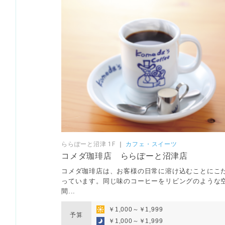
ららぽーと沼津 1F
｜
カフェ・スイーツ
コメダ珈琲店 ららぽーと沼津店
コメダ珈琲店は、お客様の日常に溶け込むことにこ
っています。同じ味のコーヒーをリビングのような
間...
￥1,000～￥1,999
予算
￥1,000～￥1,999