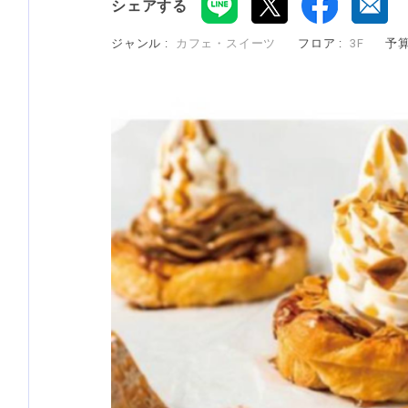
シェアする
ジャンル :
カフェ・スイーツ
フロア :
3F
予算