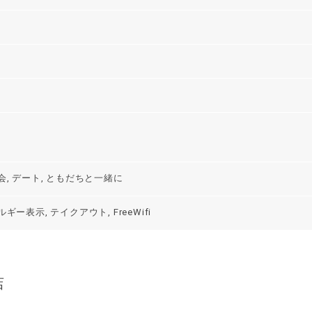
会, デート, ともだちと一緒に
ー表示, テイクアウト, FreeWifi
店