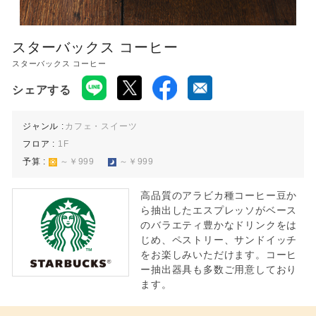
レストラン 11:00〜22:00
※ラストオーダーは店舗によって異なります。
スターバックス コーヒー
スターバックス コーヒー
シェアする
ジャンル :
カフェ・スイーツ
フロア :
1F
予算 :
～￥999
～￥999
高品質のアラビカ種コーヒー豆か
ら抽出したエスプレッソがベース
のバラエティ豊かなドリンクをは
じめ、ペストリー、サンドイッチ
をお楽しみいただけます。コーヒ
ー抽出器具も多数ご用意しており
ます。