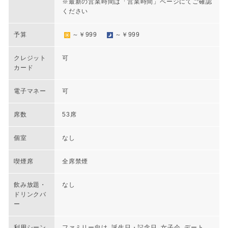
※最新の営業時間は「営業時間」ページにてご確認
ください
予算
～￥999
～￥999
クレジット
可
カード
電子マネー
可
席数
53席
個室
なし
喫煙席
全席禁煙
飲み放題・
なし
ドリンクバ
ー
利用シーン
ファミリー向け, 誕生日・記念日, 女子会, デート,