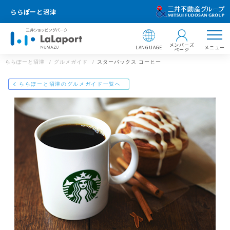
ららぽーと沼津
メンバーズ
LANGUAGE
メニュー
ページ
ららぽーと沼津
グルメガイド
スターバックス コーヒー
店舗情報
ららぽーと沼津のグルメガイド一覧へ
スターバックス コーヒー
0559-577-821
ららぽーと沼津
静岡県沼津市東椎路字東荒301番地3
https://mitsui-shopping-park.com/gourmet/lalaport/numazu/g00
37000000015010/
ららぽーと沼津
メールで送る
Facebookでシェア
LINEで送る
住所 ：
〒410-8541 静岡県沼津市東椎路字東荒301番地3
【飲食店 営業時間】
ショッピング 10:00〜21:00
サービス 10:00〜21:00
フードコート 10:00〜21:00