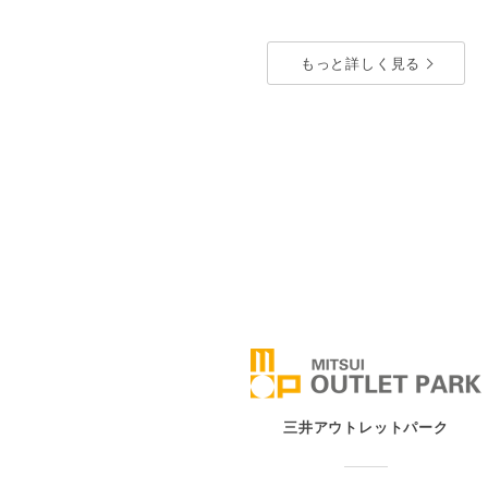
都心型商業施設
もっと詳しく見る
コレド室町1
東京都中央区日本橋室町2-2-1
東
Google Map
G
お問い合わせ
三井アウトレットパーク