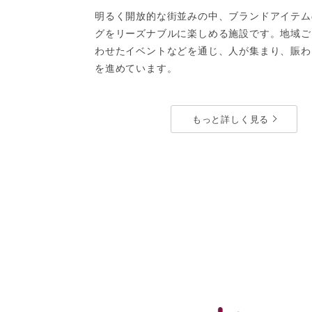
明るく開放的な街並みの中、ブランドアイテム
グをリーズナブルに楽しめる施設です。地域ご
わせたイベントなどを通じ、人が集まり、賑わ
を進めています。
ライフスタイルパーク・その他
もっと詳しく見る
ララガーデン長町
宮城県仙台市太白区長町7-20-5
埼
Google Map
G