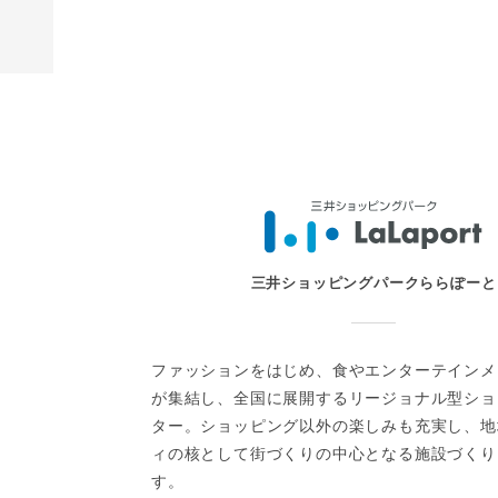
三井アウトレットパーク 札幌北
広島
宮
北海道北広島市大曲幸町3-7-6
G
Google Map
お問い合わせ
三井ショッピングパークららぽーと
ファッションをはじめ、食やエンターテインメ
が集結し、全国に展開するリージョナル型ショ
ター。ショッピング以外の楽しみも充実し、地
ィの核として街づくりの中心となる施設づくり
す。