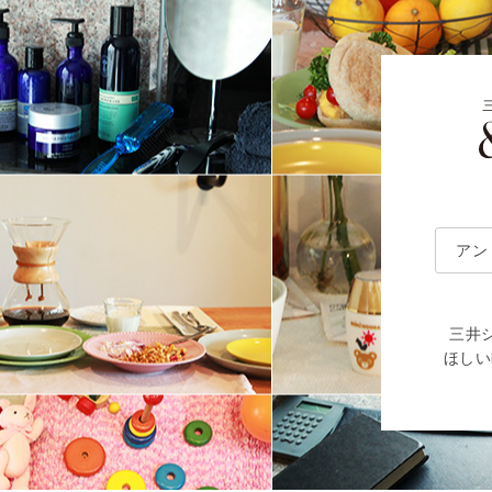
アン
三井
ほしい