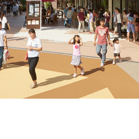
LaLaテラス南千住
東京都荒川区南千住4−7−2
Google Map