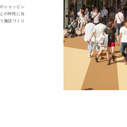
のショッピン
との特性に合
う施設づくり
ララガーデン川口
ララガーデン春日部
玉県川口市宮町18-9
埼玉県春日部市南1-1-1
oogle Map
Google Map