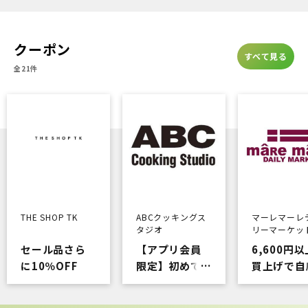
9TWENTYが
8/8（土）登場！
クーポン
すべて見る
全21件
THE SHOP TK
ABCクッキングス
マーレマーレ
タジオ
リーマーケッ
セール品さら
【アプリ会員
6,600円
に10％OFF
限定】初めて
買上げで自
のご利用で体
ポイント＋
験レ…