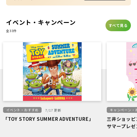
イベント・キャンペーン
すべて見る
全33件
イベント・おすすめ
キャンペーン・
7/17 更新
「TOY STORY SUMMER ADVENTURE」
三井ショッピ
サマープレゼ