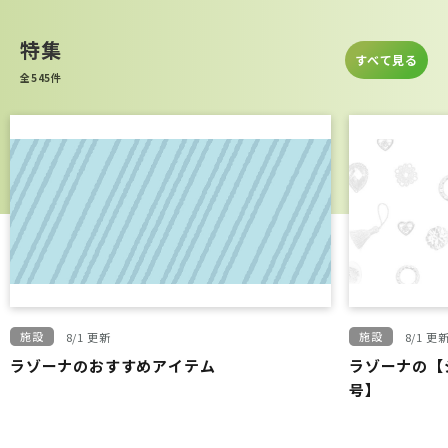
特集
すべて見る
全545件
施設
施設
8/1 更新
8/1 更
ラゾーナのおすすめアイテム
ラゾーナの【
号】